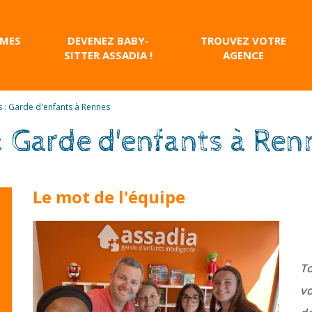
 MES
DEVENEZ BABY-
TROUVEZ VOTRE
SITTER ASSADIA !
AGENCE
e repassage
: Garde d'enfants à Rennes
 Garde d'enfants à Ren
Le mot de l'équipe
To
vo