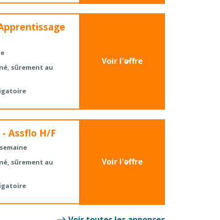
'Apprentissage
ne
Voir l'offre
né, sûrement au
igatoire
 - Assflo H/F
/ semaine
Voir l'offre
né, sûrement au
igatoire
Voir toutes les annonces