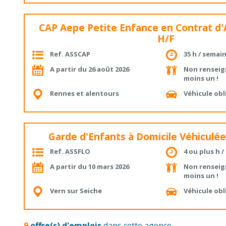
CAP Aepe Petite Enfance en Contrat d
H/F
Ref. ASSCAP
35 h / semai
A partir du 26 août 2026
Non renseig
moins un !
Rennes et alentours
Véhicule obl
Garde d'Enfants à Domicile Véhiculée
Ref. ASSFLO
4 ou plus h 
A partir du 10 mars 2026
Non renseig
moins un !
Vern sur Seiche
Véhicule obl
9
offre(s) d'emplois
dans cette agence