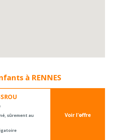
enfants à RENNES
ASSROU
e
Voir l'offre
né, sûrement au
igatoire